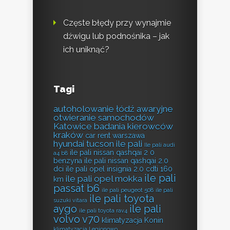
Częste błędy przy wynajmie
dźwigu lub podnośnika – jak
ich uniknąć?
Tagi
autoholowanie łódź
awaryjne
otwieranie samochodów
Katowice
badania kierowców
kraków
car rent warszawa
hyundai tucson ile pali
Ile pali audi
ile pali nissan qashqai 2 0
a4 b8
benzyna
ile pali nissan qashqai 2.0
dci
ile pali opel insignia 2.0 cdti 160
ile pali
ile pali opel mokka
km
passat b6
ile pali peugeot 508
ile pali
ile pali toyota
suzuki vitara
aygo
ile pali
ile pali toyota rav4
volvo v70
klimatyzacja Konin
klimatyzacja Legionowo