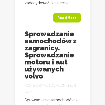
zadecydować o sukcesie....
Read More
Sprowadzanie
samochodów z
zagranicy.
Sprowadzanie
motoru i aut
używanych
volvo
POSTED BY
AUTOQ.PL
ON GRU 8,
2017
Sprowadzanie samochodów z