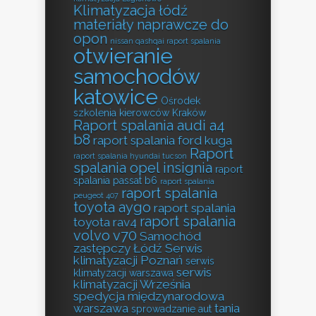
Klimatyzacja łódź
materiały naprawcze do
opon
nissan qashqai raport spalania
otwieranie
samochodów
katowice
Ośrodek
szkolenia kierowców Kraków
Raport spalania audi a4
b8
raport spalania ford kuga
Raport
raport spalania hyundai tucson
spalania opel insignia
raport
spalania passat b6
raport spalania
raport spalania
peugeot 407
toyota aygo
raport spalania
raport spalania
toyota rav4
volvo v70
Samochód
zastępczy Łódź
Serwis
klimatyzacji Poznań
serwis
serwis
klimatyzacji warszawa
klimatyzacji Września
spedycja międzynarodowa
warszawa
tania
sprowadzanie aut