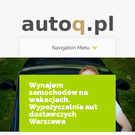
Navigation Menu
Wynajem
samochodów na
wakacjach.
Wypożyczalnia aut
dostawczych
Warszawa