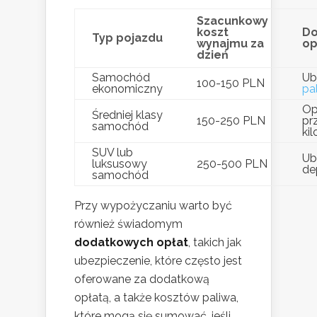
Szacunkowy
koszt
D
Typ pojazdu
wynajmu za
op
dzień
Samochód
Ub
100-150 PLN
ekonomiczny
pa
Op
Średniej klasy
150-250 PLN
pr
samochód
ki
SUV lub
Ub
luksusowy
250-500 PLN
de
samochód
Przy wypożyczaniu warto być
również świadomym
dodatkowych opłat
, takich jak
ubezpieczenie, które często jest
oferowane za dodatkową
opłatą, a także kosztów paliwa,
które mogą się sumować, jeśli