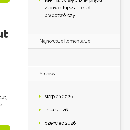
Nie martw się o brak prądu.
Zainwestuj w agregat
prądotwórczy
ut
Najnowsze komentarze
Archiwa
sierpień 2026
aut,
e
lipiec 2026
czerwiec 2026