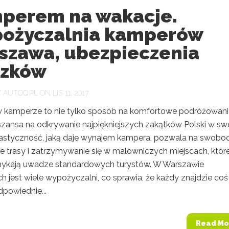
perem na wakacje.
ożyczalnia kamperów
szawa, ubezpieczenia
zków
Y
AUTOQ.PL
ON LIS 11, 2017
 kamperze to nie tylko sposób na komfortowe podróżowani
 szansa na odkrywanie najpiękniejszych zakątków Polski w s
lastyczność, jaką daje wynajem kampera, pozwala na swobo
e trasy i zatrzymywanie się w malowniczych miejscach, któr
ykają uwadze standardowych turystów. W Warszawie
 jest wiele wypożyczalni, co sprawia, że każdy znajdzie coś
odpowiednie...
Read Mo