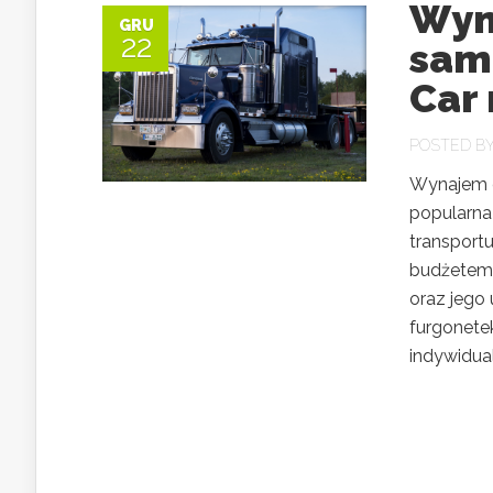
Wyn
GRU
22
sam
Car
POSTED B
Wynajem 
popularna 
transportu
budżetem,
oraz jego
furgonete
indywidual