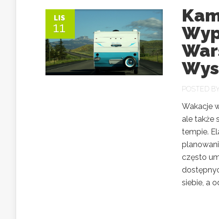
Kam
LIS
11
Wyp
War
Wys
POSTED B
Wakacje w
ale także
tempie. E
planowani
często um
dostępnych
siebie, a 