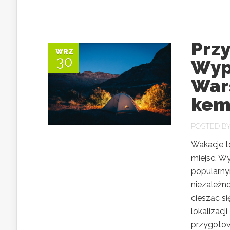
Prz
WRZ
30
Wyp
War
kem
POSTED B
Wakacje t
miejsc. W
popularny
niezależn
ciesząc si
lokalizacj
przygotowa