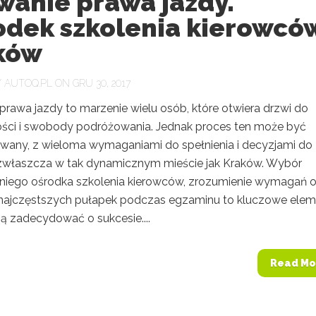
wanie prawa jazdy.
odek szkolenia kierowcó
ków
Y
AUTOQ.PL
ON GRU 30, 2017
prawa jazdy to marzenie wielu osób, które otwiera drzwi do
ości i swobody podróżowania. Jednak proces ten może być
wany, z wieloma wymaganiami do spełnienia i decyzjami do
 zwłaszcza w tak dynamicznym mieście jak Kraków. Wybór
iego ośrodka szkolenia kierowców, zrozumienie wymagań o
najczęstszych pułapek podczas egzaminu to kluczowe elem
ą zadecydować o sukcesie....
Read Mo