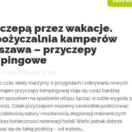
Read Mo
yczepą przez wakacje.
ożyczalnia kamperów
szawa – przyczepy
pingowe
Y
AUTOQ.PL
ON WRZ 30, 2017
o czas, kiedy marzymy o przygodach i odkrywaniu nowych
ynajem przyczepy kempingowej staje się coraz bardziej
m sposobem na spędzenie urlopu, łącząc w sobie wygodę z
ością. Dzięki przyczepom możemy swobodnie podróżować,
ę bliskością natury i możliwością eksploracji malowniczych
i, bez konieczności rezerwacji hoteli. Warto jednak dobrze
ć się do takiej podróży – od wyboru...