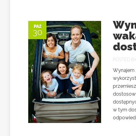
Wyn
PAŹ
30
wak
dos
POSTED B
Wynajem s
wykorzys
przemiesz
dostosow
dostępnyc
w tym dos
odpowiedni