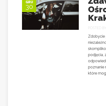
Zda
GRU
30
Ośr
Kra
POSTED B
Zdobycie 
niezależn
skompliko
podjęcia,
odpowiedn
poznanie 
które mog