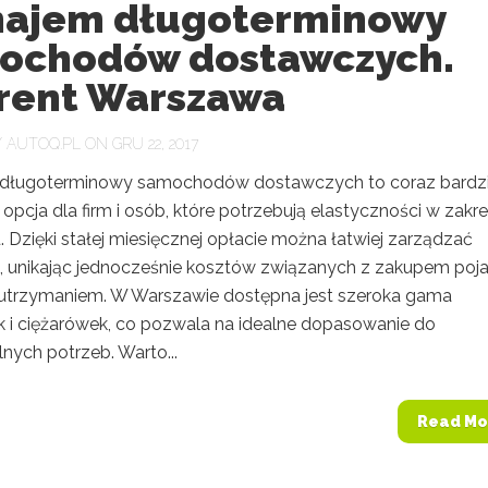
ajem długoterminowy
ochodów dostawczych.
 rent Warszawa
Y
AUTOQ.PL
ON GRU 22, 2017
długoterminowy samochodów dostawczych to coraz bardzi
opcja dla firm i osób, które potrzebują elastyczności w zakre
. Dzięki stałej miesięcznej opłacie można łatwiej zarządzać
 unikając jednocześnie kosztów związanych z zakupem poj
 utrzymaniem. W Warszawie dostępna jest szeroka gama
k i ciężarówek, co pozwala na idealne dopasowanie do
nych potrzeb. Warto...
Read Mo