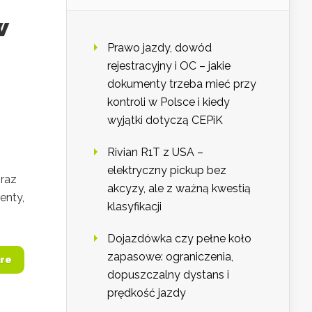
w
Prawo jazdy, dowód
rejestracyjny i OC – jakie
dokumenty trzeba mieć przy
kontroli w Polsce i kiedy
wyjątki dotyczą CEPiK
Rivian R1T z USA –
elektryczny pickup bez
raz
akcyzy, ale z ważną kwestią
enty,
klasyfikacji
Dojazdówka czy pełne koło
zapasowe: ograniczenia,
re
dopuszczalny dystans i
prędkość jazdy