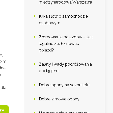
międzynarodowa Warszawa
Kilka słów o samochodzie
osobowym
Złomowanie pojazdów – Jak
legalnie zezłomować
pojazd?
e,
woim
Zalety i wady podróżowania
dne
pociągiem
e
Dobre opony na sezon letni
 dla
Dobre zimowe opony
re