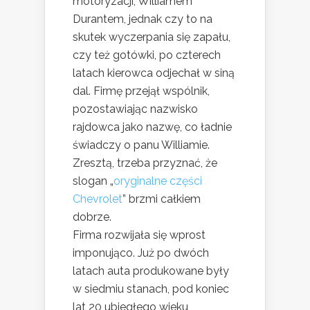
motoryzacji, Williamem
Durantem, jednak czy to na
skutek wyczerpania się zapału,
czy też gotówki, po czterech
latach kierowca odjechał w siną
dal. Firmę przejął wspólnik,
pozostawiając nazwisko
rajdowca jako nazwę, co ładnie
świadczy o panu Williamie.
Zresztą, trzeba przyznać, że
slogan „
oryginalne części
Chevrolet
” brzmi całkiem
dobrze.
Firma rozwijała się wprost
imponująco. Już po dwóch
latach auta produkowane były
w siedmiu stanach, pod koniec
lat 20 ubiegłego wieku